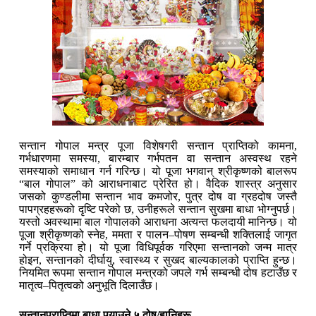
सन्तान गोपाल मन्त्र पूजा विशेषगरी सन्तान प्राप्तिको कामना,
गर्भधारणमा समस्या, बारम्बार गर्भपतन वा सन्तान अस्वस्थ रहने
समस्याको समाधान गर्न गरिन्छ। यो पूजा भगवान् श्रीकृष्णको बालरूप
“बाल गोपाल” को आराधनाबाट प्रेरित हो। वैदिक शास्त्र अनुसार
जसको कुण्डलीमा सन्तान भाव कमजोर, पुत्र दोष वा ग्रहदोष जस्तै
पापग्रहहरूको दृष्टि परेको छ, उनीहरूले सन्तान सुखमा बाधा भोग्नुपर्छ।
यस्तो अवस्थामा बाल गोपालको आराधना अत्यन्त फलदायी मानिन्छ। यो
पूजा श्रीकृष्णको स्नेह, ममता र पालन–पोषण सम्बन्धी शक्तिलाई जागृत
गर्ने प्रक्रिया हो। यो पूजा विधिपूर्वक गरिएमा सन्तानको जन्म मात्र
होइन, सन्तानको दीर्घायु, स्वास्थ्य र सुखद बाल्यकालको प्राप्ति हुन्छ।
नियमित रूपमा सन्तान गोपाल मन्त्रको जपले गर्भ सम्बन्धी दोष हटाउँछ र
मातृत्व–पितृत्वको अनुभूति दिलाउँछ।
सन्तानप्राप्तिमा बाधा पुर्‍याउने ५ दोष/हानिहरू