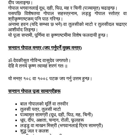
दीप जलाइन्छ।
गोपाल भगवानलाई दूध, दही, घिउ, मह र चिनी (पञ्चामृत) चढाइन्छ।
यसपछि विशेषतया गोपाल सहस्त्रनाम, लड्डु गोपाल स्तोत्र वा
श्रीकृष्णाष्टकम् पनि पाठ गरिन्छ।
अन्तमा हवन (यदि सम्भव छ भने) वा तुलसीको माटो र तुलसीदल चढाएर
आशीर्वाद लिइन्छ।
यो पूजा सप्तमी, पूर्णिमा वा कृष्णाष्टमीमा विशेष फलदायी हुन्छ।
सन्तान गोपाल मन्त्र (जप गर्नुपर्ने मुख्य मन्त्र)
ॐ देवकीसुत गोविन्द वासुदेव जगत्पते।
देहि मे तनयं कृष्ण त्वामहं शरणं गतः॥
यो मन्त्र १०८ वा १००८ पटक जप गर्नु उत्तम हुन्छ।
सन्तान गोपाल पूजा सामाग्रीहरू
बाल गोपालको मूर्ति वा तस्वीर
तुलसी पत्र, तुलसी माटो
पञ्चामृत सामग्री (दूध, दही, घिउ, मह, चिनी)
धूप, दीप, अक्षता, चन्दन, रोली, फूलहरू
लड्डु वा माखन मिस्री (भगवानलाई प्रिय सामग्री)
शुद्ध जल र कलश