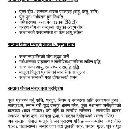
पुत्र दोष / सन्तान भावमा पापग्रह (राहु, केतु, शनि)
पुनःपुनः गर्भपतन हुने स्थिति
गर्भधारणमा असक्षमता (इनफर्टिलिटी)
ग्रहण योग वा चन्द्रमा–राहुको अशुभ योग
सन्तानको अस्वस्थता वा कम आयु संकेत
सन्तान गोपाल मन्त्र पूजाका ५ प्रमुख लाभ
सन्तानप्राप्तिको योग सुदृढ पार्ने
गर्भधारणमा सहजता र शारीरिक/मानसिक शक्ति वृद्धि
सन्तानको आयु, स्वास्थ्य र समृद्धि वृद्धि
मातृत्व पितृत्व प्राप्तिको मानसिक सन्तुलन
सन्तान सम्बन्धी ग्रह दोषहरूको शमन
सन्तान गोपाल मन्त्र पूजा प्रक्रिया
पूजा प्रारम्भ गर्नु अघि, श्रद्धा, नियम र स्वच्छता अति आवश्यक हुन्छ।
सर्वप्रथम, स्नान गरी शुद्ध वस्त्र धारण गरेर, पूजा स्थानमा श्रीकृष्णको
बालरूप (बाल गोपाल) को मूर्ति वा तस्वीर राखिन्छ। त्यसपछि कलश
स्थापन, गणेश पूजा, नवग्रह पूजा, र मातृका देवीहरूको स्मरण गरिन्छ।
अब सन्तान गोपाल मन्त्रको जप प्रारम्भ गरिन्छ — कम्तीमा १०८ देखि
१००८ पटकसम्म। मन्त्र जाप गर्दा तुलसी पत्र, चन्दन, फूल, धूप र घृत