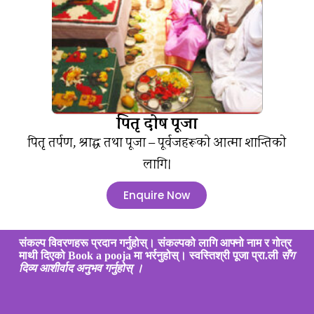
पितृ दोष पूजा
पितृ तर्पण, श्राद्ध तथा पूजा – पूर्वजहरूको आत्मा शान्तिको
लागि।
Enquire Now
संकल्प विवरणहरू प्रदान गर्नुहोस्। संकल्पको लागि आफ्नो नाम र गोत्र
माथी दिएको Book a pooja मा भर्रनुहोस्। स्वस्तिश्री पूजा प्रा.ली
सँग
दिव्य आशीर्वाद अनुभव गर्नुहोस् ।